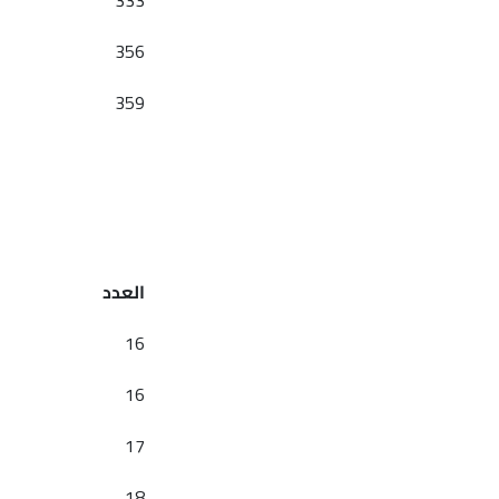
333
356
359
العدد
16
16
17
18