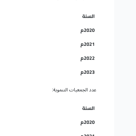
السنة
2020م
2021م
2022م
2023م
عدد الجمعيات التنموية:
السنة
2020م