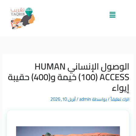
خطي
لى
القائمة
لمحتوى
الوصول الإنساني HUMAN
ACCESS‏ (100) خيمة و(400) حقيبة
إيواء
اترك تعليقاً
/ بواسطة
admin
/
أبريل 10, 2026