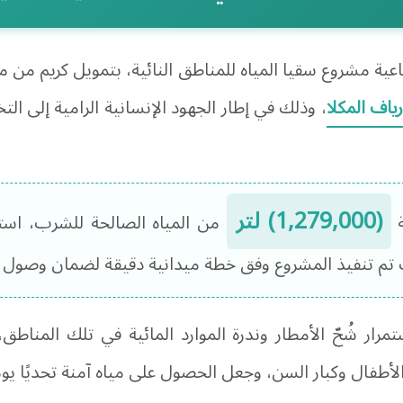
عية مشروع سقيا المياه للمناطق النائية، بتمويل كريم من 
ياف المكلا
، وذلك في إطار الجهود الإنسانية الرامية إلى ال
(1,279,000) لتر
ة
من المياه الصالحة للشرب، است
 تم تنفيذ المشروع وفق خطة ميدانية دقيقة لضمان وصول الم
رار شُحّ الأمطار وندرة الموارد المائية في تلك المناطق،
طفال وكبار السن، وجعل الحصول على مياه آمنة تحديًا يوميً