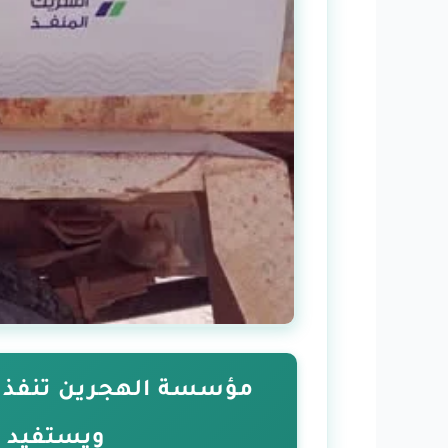
مؤسسة الهجرين تنفذ 
ويستفيد منه 9,915 نسمة في دوعن والضلي