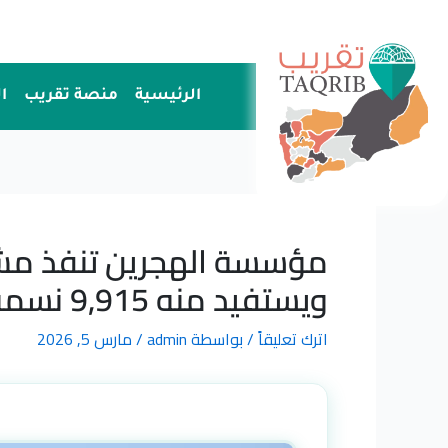
خطي
لى
لمحتوى
الرئيسية
منصة تقريب
ا
مؤسسة الهجرين تنفذ مشر
ويستفيد منه 9,915 نسمة في دوعن والضليعة وأرياف المكلا
اترك تعليقاً
/ بواسطة
admin
/
مارس 5, 2026