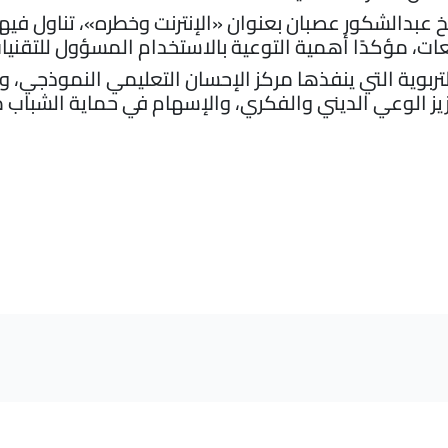
 عبدالشكور عصبان بعنوان «الإنترنت وخطره»، تناول فيه
عات، مؤكدًا أهمية التوعية بالاستخدام المسؤول للتقنيات
لتربوية التي ينفذها مركز الإحسان التعليمي النموذجي
يز الوعي الديني والفكري، والإسهام في حماية الشباب 