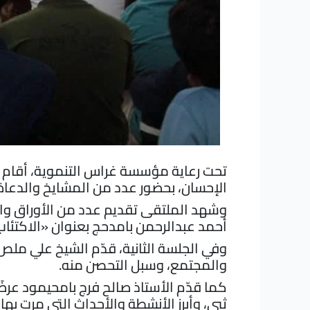
تحت رعاية مؤسسة غراس التنموية، أقام مر
الإحسان، بحضور عدد من المشايخ والدعاة 
وشهد الملتقى تقديم عدد من الأوراق والم
أحمد عبدالرحمن بامدحج بعنوان «الاكتئاب ا
وفي الجلسة الثانية، قدّم الشيخ علي ملص
والمجتمع، وسبل التحصن منه.
كما قدّم الأستاذ صالح فرج بامحيمود عرض
ثبي، وأبرز الأنشطة والأحداث التي مرت بها 