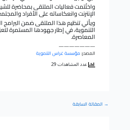
واختُتمت فعاليات الملتقى بمحاضرة للشيخ
الإنترنت وانعكاساته على الأفراد والمجتم
ويأتي تنظيم هذا الملتقى ضمن البرامج ا
التنموية، في إطار جهودها المستمرة لتعز
المعاصرة.
———————
المصدر:
مؤسسة غراس التنموية
عدد المشاهدات 29
→
المقالة السابقة