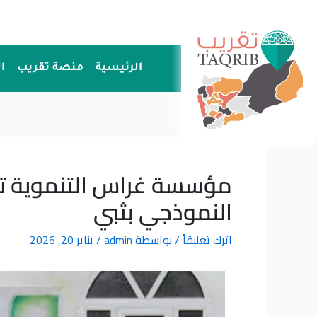
خطي
لى
لمحتوى
الرئيسية
منصة تقريب
ا
مؤسسة غراس التنموية ترع
النموذجي بثبي
اترك تعليقاً
/ بواسطة
admin
/
يناير 20, 2026