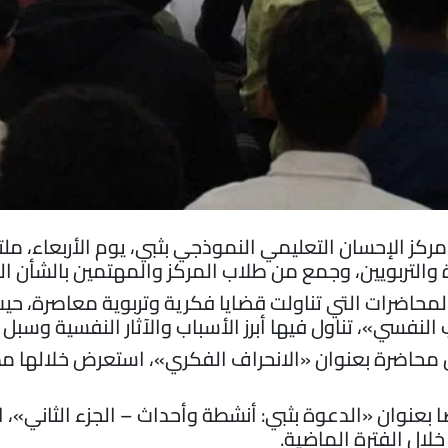
كز الإحسان التعليمي النموذجي بثبي، يوم الأربعاء، م
والتربويين، وجمع من طلاب المركز والمهتمين بالشأن ال
حاضرات التي تناولت قضايا فكرية وتربوية معاصرة، حيث 
لنفسي»، تناول فيها أبرز الأسباب والآثار النفسية وسبل ا
 محاضرة بعنوان «الانحراف الفكري»، استعرض خلالها مظ
ًا بعنوان «الدعوة بثبي: أنشطة وأحداث – الجزء الثاني
خلال الفترة الماضية.