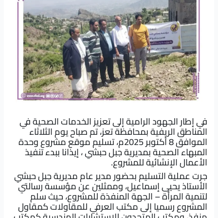
في إطار الجهود الرامية إلى تعزيز الخدمات الصحية في
المناطق الريفية بمحافظة تعز، تم صباح يوم الثلاثاء
الموافق 8 أكتوبر 2025م، تسليم موقع مشروع وحدة
المبهاء الصحية بمديرية جبل حبشي ، إيذانا ببدء تنفيذ
الأعمال الإنشائية للمشروع.
جرت عملية التسليم بحضور مدير عام مديرية جبل حبشي
الأستاذ يحيى إسماعيل، وممثلين عن مؤسسة رسالتي
لتنمية المرأة – الجهة المنفذة للمشروع، حيث سلم
المشروع رسميا إلى مكتب العرفي للمقاولات كمقاول
منفذ، ومكتب المتحدون للاستشارات الهندسية كمكتب