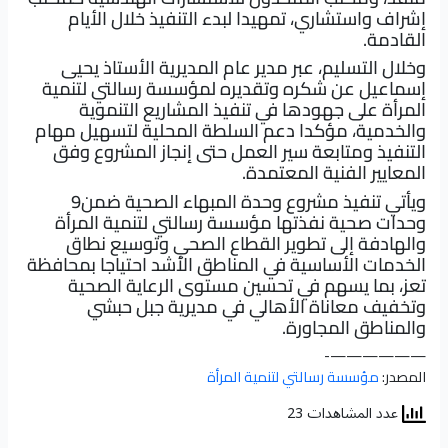
إشراف واستشاري، تمهيدا لبدء التنفيذ خلال الأيام
القادمة.
وخلال التسليم، عبر مدير عام المديرية الأستاذ يحيى
إسماعيل عن شكره وتقديره لمؤسسة رسالتي لتنمية
المرأة على جهودها في تنفيذ المشاريع التنموية
والخدمية، مؤكدا دعم السلطة المحلية لتسهيل مهام
التنفيذ ومتابعة سير العمل حتى إنجاز المشروع وفق
المعايير الفنية المعتمدة.
ويأتي تنفيذ مشروع وحدة المبهاء الصحية ضمن9
وحدات صحية نفذتها مؤسسة رسالتي لتنمية المرأة
والهادفة إلى تطوير القطاع الصحي وتوسيع نطاق
الخدمات الأساسية في المناطق الأشد احتياجا بمحافظة
تعز، بما يسهم في تحسين مستوى الرعاية الصحية
وتخفيف معاناة الأهالي في مديرية جبل حبشي
والمناطق المجاورة.
——————-
المصدر:
مؤسسة رسالتي لتنمية المرأة
عدد المشاهدات 23