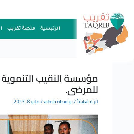
خطي
لى
لمحتوى
الرئيسية
منصة تقريب
ا
مؤسسة النقيب التنموية ال
للمرضى.
اترك تعليقاً
/ بواسطة
admin
/
مايو 8, 2023