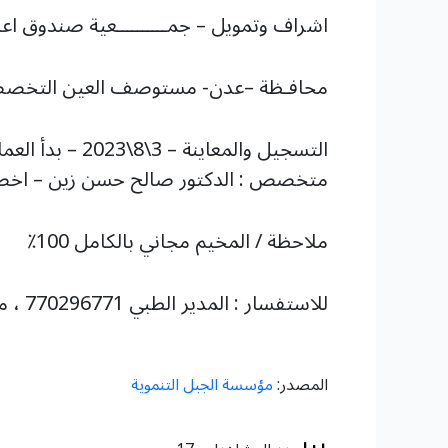
اشراف وتمويل – جمــــــــــعية صندوق اع
محافـظة –عدن- مستوصف العين التخصصي–
التسجيل والمع
متخصص : الدكتور صالح حسن زين – اخصا
ملاحظة / المخيم مجاني بالكامل 100٪
للاستفسار : المدير الطبي 770296771 ، مكتب مؤسسة الجبل التنموية ” 777472918- 770858062
المصدر:
مؤسسة الجبل التنموية