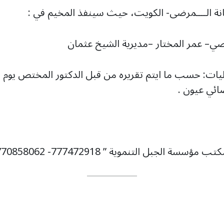
انة الــــمرضى- الكويت، حيث سينفذ المخيم في :
 عمر المختار –مديرية الشيخ عثمان
اينة – 3\8\2023 – بدأ العمليات: حسب ما ايتم تقريره من قبل الدكتور ا
ئي عيون .