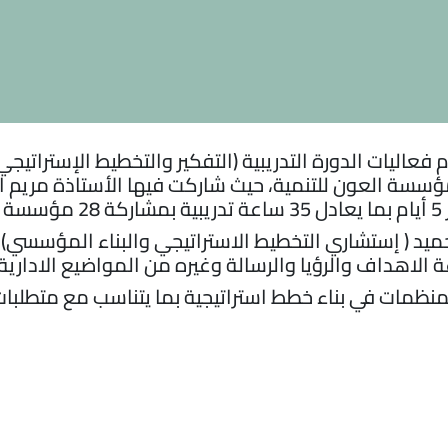
ُختتمت صباح يوم الخميس 30 مايو 2024م فعاليات الدورة التدريبية (التفكير وا
سسة العون للتنمية، حيث شاركت فيها الأستاذة مريم ا
.
ميد ( إستشاري التخطيط الاستراتيجي والبناء المؤسسي
الاهداف والرؤيا والرسالة وغيره من المواضيع الادارية 
لمنظمات في بناء خطط استراتيجية بما يتناسب مع متطلبا