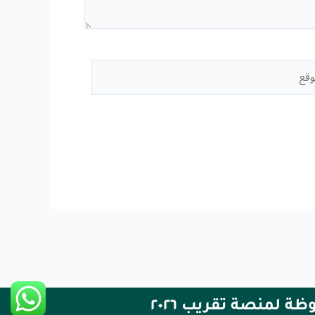
قع
 لمنصة تقريب ٢٠٢٦