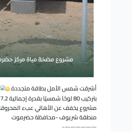
أشرقت شمس الأمل بطاقة متجددة
بتركيب 80 لوحًا شمسيًا بقدرة إجمالية 57.2 كيلو وات لتشغيل مضخة المياه لتغذية خزان منطقة شريوف
مشروع يخفف عن الأهالي عبء المحروقات و
منطقة شريوف -محافظة حضرموت
——————–