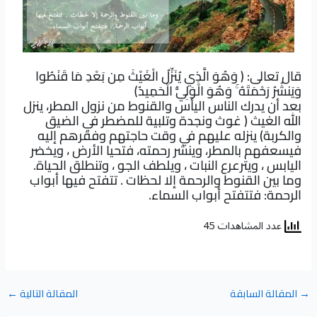
قال تعالى: ﴿ وَهُوَ الَّذِي يُنَزِّلُ الْغَيْثَ مِن بَعْدِ مَا قَنَطُوا
وَيَنشُرُ رَحْمَتَهُ ۚ وَهُوَ الْوَلِيُّ الْحَمِيدُ﴾
بعد أن يدرك الناس اليأس والقنوط من نزول المطر، ينزل
الله الغيث ( غوث ونجدة وتلبية للمضطر في الضيق
والكربة) ينزله عليهم في وقت حاجتهم وفقرهم إليه
فيسعفهم بالمطر، وينشر رحمته، فتحيا الأرض ، ويخضر
اليابس ، ويترعرع النبات ، ويلطف الجو ، وتنطلق الحياة.
وما بين القنوط والرحمة إلا لحظات . تتفتح فيها أبواب
الرحمة: فتتفتح أبواب السماء.
عدد المشاهدات 45
→
المقالة السابقة
المقالة التالية
←