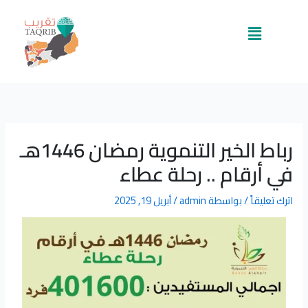
خطي
لى
القائمة
لمحتوى
رباط الخير التنموية رمضان 1446هـ
في أرقام .. رحلة عطاء
اترك تعليقاً
/ بواسطة
admin
/
أبريل 19, 2025