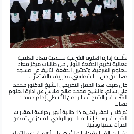
نظّمت إدارة العلوم الشرعية بجمعية معاذ العلمية
فعالية تكريم الدفعة الأولى من طالبات مركز معاذ
للعلوم الشرعية، وتدشين الدفعة الثانية، في مسجد
معاذ بن جبل – الشماسي، مديرية صالة، تعز -.
كان ضيف هذا الحفل التكريمي الشيخ الدكتور محمد
علي سالم، والشيخ محمد صالح طلاس عن ادارة العلوم
الشرعية، والشيخ عبدالرحمن القباطي إمام مسجد
معاذ.
تم خلال الحفل تكريم 14 طالبة أنهين دراسة المقررات
الشرعية، وسط إشادة بالدور الريادي للمركز في تمكين
المرأة علميًا ودينيًا.
وتخللت الفعالية كلمات أكّدت على أهمية دعم التعليم