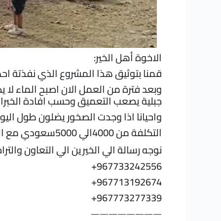
الاخوة أهل الخير:
قمنا بتوثيق هذا المشروع الذي نفذتة احد
جبلية يصعب التعميق وحسب افادة الخبراء
واحيانا اذا وجدت الصخور يضلون طول اليو
التكلفة من 4000الي 5000سعودي مع القصبة لعودة العمل السكان الي الاستفادة من المشروع.
نوجه رسالة الي الخيرين الي التعاون والت
+967733242556
+967713192674
+967773277339
————————