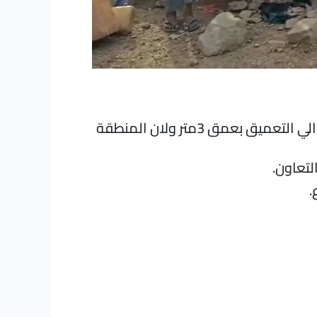
وبعد فترة من العمل الان اصبح الماء لا يكفي لتشغيل المنظومة الشمسية للمشروع و يحتاج البئر الي التعميق بعمق 3متر ولان المنطقة
لتعاون.