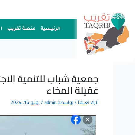
خطي
لى
لمحتوى
الرئيسية
منصة تقريب
ا
جمعية شباب للتنمية الاج
عقيلة المخاء
اترك تعليقاً
/ بواسطة
admin
/
يوليو 16, 2024