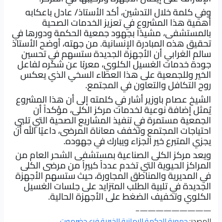
وفي كلمة خلال التدشين، أكد الأستاذ/ عادل باعكابه
أهمية هذا المشروع في تعزيز الخدمات الصحية
بالمستشفى، مشيدًا بجهود جمعية الحكمة ودورها في
تحقيق هذه المبادرة الإنسانية. من جهته، أوضح الأستاذ
سالم الغرابي أن الأجهزة الجديدة ستسهم في تحسين
جودة خدمات الغسيل الكلوي، معربًا عن شكره لفاعل
الخير وللجمعية على هذا العطاء السخي الذي يعكس
روح التكافل والتعاون في المجتمع.
الشيخ عصام باوزير أشار في كلمته إلى أن هذا المشروع
يُمثل إضافة نوعية لخدمات مركز الكلى، مؤكداً أن
الجمعية مستمرة في تنفيذ المشاريع الصحية التي تلبي
احتياجات المجتمع وتخفف معاناة المرضى، داعيًا الله أن
يجزي المتبرع خير الجزاء ويبارك في جهوده.
ويعد مركز الكلى الصناعية بمستشفى الشحر العام من
المراكز الحيوية التي تخدم عدداً كبيراً من مرضى الكلى
في المديرية والمناطق المجاورة، حيث ستسهم الأجهزة
الجديدة في تلبية الطلب المتزايد على جلسات الغسيل
الكلوي وتخفيف الضغط على الأجهزة الحالية.
—————————–
المصدر:
جمعية الحكمة اليمانية الخيرية فرع حضرموت