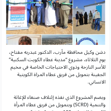
دشن وكيل محافظة مأرب، الدكتور عبدربه مفتاح،
يوم الثلاثاء، مشروع “مدينة عطاء الكويت السكنية”
للأسر النازحة وذوي الاحتياجات الخاصة في مخيم
الجفينة بتمويل من فريق عطاء المراة الكويتية
الانساني.
ويضم المشروع الذي نفذه إئتلاف صنعاء للإغاثة
والتنمية (SCRD) وبتمويل من فريق عطاء المرأة