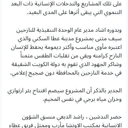
على تلك المشاريع والتدخلات الإنسانية ذات البعد
التنموي التي يبقى أثرها على المدى البعيد.
وبدوره اشاد مدير عام الوحدة التنفيذية للنازحين
سيف مثنى بمشروع مدينة عطا السكني والذي
اعتبره مأوى مناسب وأكثر ديمومة يحفظ للإنسان
النازح كرامته ويقي من تقلبات الطقس مثمناً
وشاكر الجهود الذي تقوم به دولة الكويت الشقيقة
في خدمة النازحين بالمحافظة دون ضجيج إعلامي.
الجدير بالذكر أن المشروع سيضم افتتاح بئر ارتوازي
وخزان مياه برجي في نفس المخيم.
حضر التدشين ، راشد الدبعي منسق الشؤون
الانسانية بمكتب الاوتشا مأرب وممثل فريق عطاء