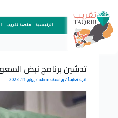
خطي
لى
لمحتوى
الرئيسية
منصة تقريب
ا
تدشين برنامج نبض السعود
اترك تعليقاً
/ بواسطة
admin
/
يوليو 17, 2023