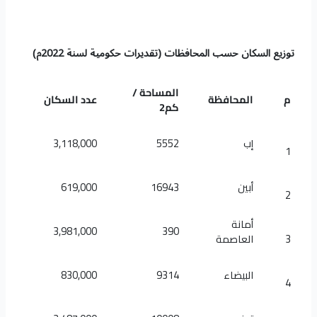
توزيع السكان حسب المحافظات (تقديرات حكومية لسنة 2022م)
المساحة
/
م
المحافظة
عدد السكان
كم2
إب
5552
3,118,000
1
أبين
16943
619,000
2
أمانة
3,981,000
390
3
العاصمة
البيضاء
9314
830,000
4