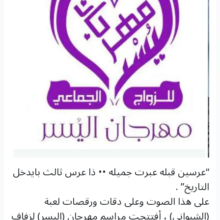
“عرسين قبله عبرت جميله •• ذا عرس ثالث بايدخل
التاريخ” .
على هذا الصوت وعلى دقات ورقصات لعبة
(الشبواني) ، أفتتحت مراسم مهرجان (اليسر) لزفاف