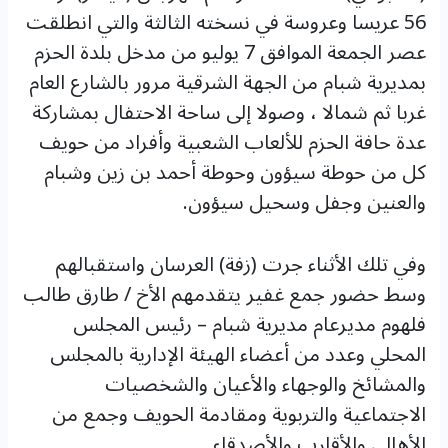
56 عريسا وعروسة في نسخته الثالثة والتي انطلقت
عصر الجمعة الموافق 7 يوليو من مدخل بلدة الحزم
بمديرية شبام من الجهة الشرقية مرور بالشارع العام
غربا ثم شمالا ، وصولا إلى ساحة الاحتفال بمشاركة
عدة حافة الحزم للألعاب الشعبية وأفراد من حويف
كل من حوطة سيؤون وحوطة أحمد بن زين وشبام
والعنين وجفل وسحيل سيؤون.
وفي تلك الأثناء جرت (زفة) العرسان واستقبالهم
وسط حضور جمع غفير يتقدمهم الأخ / طارق طالب
فلهوم مديرعام مديرية شبام – رئيس المجلس
المحلي وعدد من أعضاء الهيئة الإدارية بالمجلس
والمشائخ والوجهاء والأعيان والشخصيات
الاجتماعية والتربوية ومقادمة الحويف وجمع من
الأهالي والأقارب والأصدقاء.