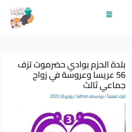
خطي
لى
القائمة
لمحتوى
بلدة الحزم بوادي حضرموت تزف
56 عريسا وعروسة في زواج
جماعي ثالث
اترك تعليقاً
/ بواسطة
admin
/
يوليو 8, 2023