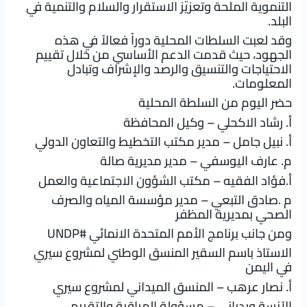
التنموية الملحة وتعزيز الاستقرار والسلام والتنمية في
البلد.
وقد لعبت السلطات المحلية دوراً فعالاً في هذه
الجهود، حيث قدمت الدعم الأساسي من خلال تقييم
الاحتياجات والتنسيق والرصد والإشراف وتبادل
المعلومات.
حضر اليوم من السلطة المحلية
أ. رشاد الاكحلي – وكيل المحافظة
أ. نبيل جامل – مدير مكتب التخطيط والتعاون الدولي
م. عارف اليوسفي – مدير مديرية صالة
أ.فؤاد الفقيه – مكتب الشؤون الاجتماعية والعمل
م .صادق التبعي – مدير مؤسسة المياه والصرف
الصحي بمديرية المظفر
ومن جانب برنامج الأمم المتحدة الانمائي
#UNDP
الاستاذ باسم السقير المنسق الوطني لمشروع سيري
في اليمن
أ. نصار عرهب – المنسق الميداني لمشروع سيري
الآنسة ويدياني – مسؤولة المراقبة والتقييم .