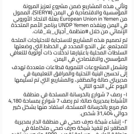
وتأتي هذه المشاريع ضمن مشروع تعزيز المرونة
المؤسسية والاقتصادية في اليمن (
#SIERY
)، الممول
من
n
European U
ion in Yemen بعثة الاتحاد الأوروبي
في اليمن
وينفذه
UNDP Yemen
برنامج الأمم المتحدة
الإنمائي من خلال
#منظمة_أجيال_بلا_قات
.
تم تصميم هذه المشاريع للاستجابة للاحتياجات الملحة
للمجتمع، على النحو المحدد في الخطط التي وضعتها
السلطات المحلية باعتبارها تدخلات ذات أولوية للتعافي
المؤسسي والاقتصادي في اليمن.
وتشمل المشروعات التنموية قطاعات متعددة تهدف
إلى تحسين البنية التحتية والمرافق التعليمية في
مديريتي صالة والمظفر.، والمشاريع التي تم تسليمها
اليوم على النحو التالي:
١- رصف 7 شوارع بالخرسانة المسلحة في منطقة
الأشباط بمديرية صالة: تم رصف 7 شوارع بمساحة 4,180
متر مربع بالخرسانة المسلحة، استفاد منها بشكل كبير
حوالي 31,404 شخص.
٢- إنشاء شبكة صرف صحي في منطقة الدار بمديرية
المظفر: تم تنفيذ شبكة صرف صحي متكاملة في