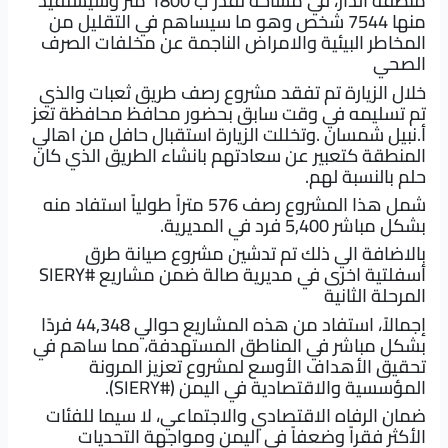
منطقة الدار، في مساحة تقدر ب 1800 متر وسيستفيد
منها 7544 شخص وهو ما سيساهم في التقليل من
المخاطر البيئية والامراض الناجمة عن مخلفات الصرف
الصحي
خلال الزيارة تم تفقد مشروع رصف طريق ثعبات والذي
تم تسليمه في وقت سابق بحضور محافظ محافظة تعز
أ.نبيل شمسان .وتخللت الزيارة استقبال حافل من اهالي
المنطقة كتعبير عن سعادتهم بانشاء الطريق الذي كان
حلم بالنسبة لهم.
شمل هذا المشروع رصف 576 متراً طولياً استفاد منه
بشكل مباشر 5,400 فرد في المديرية.
بالاضافة الي ذلك تم تدشين مشروع صيانة طرق
أسفلتية اخرى في مديرية صالة ضمن مشاريع
#SIERY
المرحلة الثانية
إجمالاً، استفاد من هذه المشاريع حوالي 44,348 فردًا
بشكل مباشر في المناطق المستهدفة، مما ساهم في
تحقيق الأهداف الأوسع لمشروع تعزيز المرونة
المؤسسية والاقتصادية في اليمن (
#SIERY
).
ضمان الرفاه الاقتصادي والاجتماعي، لا سيما للفئات
الأكثر فقراً وضعفاً في اليمن ومواجهة التحديات