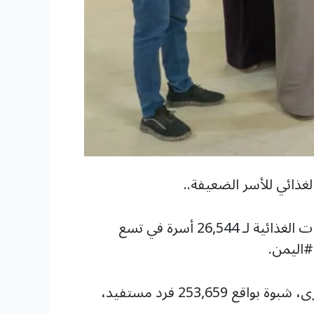
لغذائي للأسر الضعيفة..
بتمويل من مركز الملك سلمان للإغاثة والأعمال الإنسانية، اختتم ائتلاف الخير للإغاثة توزيع المساعدات الغذائية لـ 26,544 أسرة في تسع
#اليمن.
ويستهدف المشروع محافظات #حضرموت، المهرة، مأرب، الجوف، حجة، صعدة، الحديدة، #سقطرى، شبوة بواقع 253,659 فرد مستفيد،