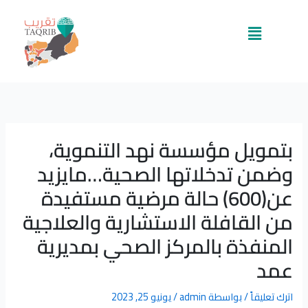
خطي
لى
القائمة
لمحتوى
بتمويل مؤسسة نهد التنموية،
وضمن تدخلاتها الصحية…مايزيد
عن(600) حالة مرضية مستفيدة
من القافلة الاستشارية والعلاجية
المنفذة بالمركز الصحي بمديرية
عمد
اترك تعليقاً
/ بواسطة
admin
/
يونيو 25, 2023