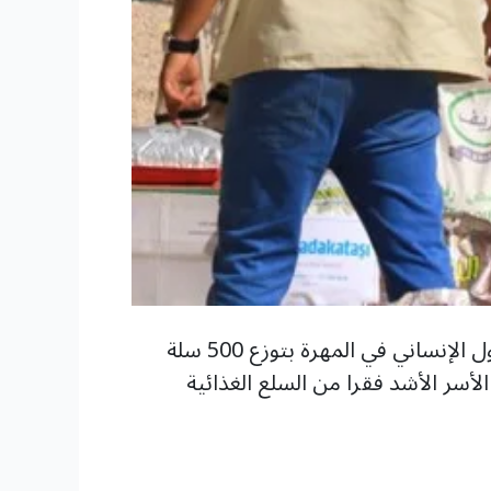
الوصول الإنساني: نواصل تقديم المساعدات الغذائية لمنع انزلاق الضعفاء إلى المجاعة. قامت الوصول الإنساني في المهرة بتوزع 500 سلة
ر الأشد فقرا من السلع الغذائية