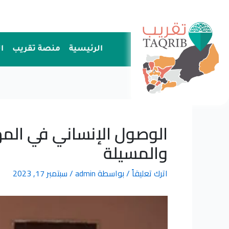
خطي
لى
لمحتوى
الرئيسية
منصة تقريب
ا
والمسيلة
اترك تعليقاً
/ بواسطة
admin
/
سبتمبر 17, 2023