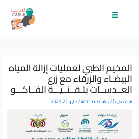
خطي
لى
القائمة
لمحتوى
المخيم الطبي لعمليات إزالة المياه
البيضـاء والزرقاء مع زرع
العــدســات بتـقــنــيـــة الفــاكـــو
اترك تعليقاً
/ بواسطة
admin
/
مايو 23, 2023