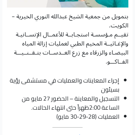
بتمويل من جمعية الشيخ عبدالله النوري الخيرية –
الكويت.
تقيــم مـؤسسـة استجـابــة للأعمــال الإنســانيـة
والإغـاثيــة المخيم الطبي لعمليات إزالة المياه
البيضـاء والزرقاء مع زرع العــدســات بتـقــنــيـــة
الفــاكـــو.
إجراء المعاينات والعمليات في مستشفى رؤية
بسيئون
التسجيل والمعاينة – الحضور 27 مايو من
الساعة 2:00ظهراً حتى انتهاء الحالات.
العمليات (28-29-30 مايو)