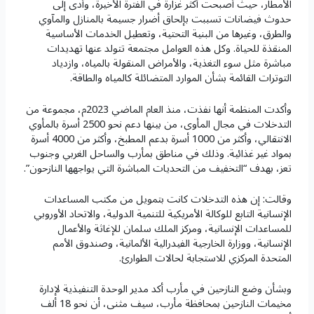
الأمطار، حيث أصبحت أكثر غزارة في الفترة الأخيرة، وأدى إلى
حدوث فيضانات تسببت بإلحاق أضرار جسيمة بالمنازل والمآوي
والطرق، وغيرها من البنية التحتية، وتعطيل الخدمات الأساسية
المنقذة للحياة. وكل هذه العوامل مجتمعة تتولد عنها تهديدات
مباشرة مثل سوء التغذية، والأمراض المنقولة بالمياه، وازدياد
التوترات القائمة بشأن الموارد المتضائلة كالمياه والطاقة.
وأكدت المنظمة أنها نفذت، منذ العام الماضي 2023م، مجموعة من
التدخلات في مجال المأوى، من بينها دعم نحو 2500 أسرة بالمأوي
الانتقالي، وأكثر من 1000 أسرة بدعم المطبخ، وأكثر من 4000 أسرة
بمواد غير غذائية. وذلك في مناطق بمأرب والساحل الغربي وجنوب
تعز، بهدف “التخفيف من التحديات المباشرة التي يواجهها النازحون”.
وقالت: إن هذه التدخلات كانت بتمويل من مكتب المساعدات
الإنسانية التابع للوكالة الأمريكية للتنمية الدولية، والاتحاد الأوروبي
للمساعدات الإنسانية، ومركز الملك سلمان للإغاثة والأعمال
الإنسانية، ووزارة الخارجية الفيدرالية الألمانية، وصندوق الأمم
المتحدة المركزي للاستجابة لحالات الطوارئ.
وبشأن وضع النازحين في مأرب أكد مدير الوحدة التنفيذية لإدارة
مخيمات النازحين بمحافظة مأرب، سيف مثنى، أن نحو 18 ألف