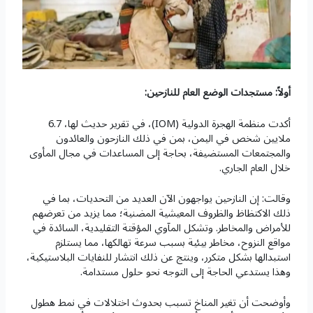
أولاً: مستجدات الوضع العام للنازحين:
أكدت منظمة الهجرة الدولية (IOM)، في تقرير حديث لها، 6.7
ملايين شخص في اليمن، بمن في ذلك النازحون والعائدون
والمجتمعات المستضيفة، بحاجة إلى المساعدات في مجال المأوى
خلال العام الجاري.
وقالت: إن النازحين يواجهون الآن العديد من التحديات، بما في
ذلك الاكتظاظ والظروف المعيشية المضنية؛ مما يزيد من تعرضهم
للأمراض والمخاطر. وتشكل المآوي المؤقتة التقليدية، السائدة في
مواقع النزوح، مخاطر بيئية بسبب سرعة تهالكها، مما يستلزم
استبدالها بشكل متكرر، وينتج عن ذلك انتشار للنفايات البلاستيكية،
وهذا يستدعي الحاجة إلى التوجه نحو حلول مستدامة.
وأوضحت أن تغير المناخ تسبب بحدوث اختلالات في نمط هطول