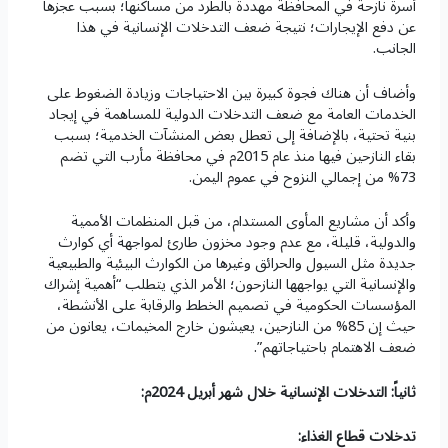
أسرة نازحة في المحافظة مهددة بالطرد من مساكنها؛ بسبب عجزها
عن دفع الإيجارات؛ نتيجة ضعف التدخلات الإنسانية في هذا
الجانب.
وأضاف أن هناك فجوة كبيرة بين الاحتياجات وزيادة الضغوط على
الخدمات العامة مع ضعف التدخلات الدولية للمساهمة في إيجاد
بنية تحتية، بالإضافة إلى تعطل بعض المنشآت الخدمية؛ بسبب
بقاء النازحين فيها منذ عام 2015م في محافظة مأرب التي تضم
73% من إجمالي النزوح في عموم اليمن.
وأكد أن مشاريع المأوى المستدام، من قبل المنظمات الأممية
والدولية، قليلة، مع عدم وجود مخزون طارئ لمواجهة أي كوارث
جديدة مثل السيول والحرائق وغيرها من الكوارث البيئية والطبيعية
والإنسانية التي يواجهها النازحون؛ الأمر الذي يتطلب “أهمية إشراك
المؤسسات الحكومية في تصميم الخطط والرقابة على الأنشطة،
حيث إن 85% من النازحين، يعيشون خارج المخيمات، يعانون من
ضعف الاهتمام باحتياجاتهم”.
ثانياً: التدخلات الإنسانية خلال شهر أبريل 2024م:
تدخلات قطاع الغذاء: