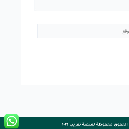
قع
الحقوق محفوظة لمنصة تقريب ٢٠٢٦