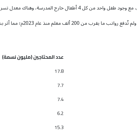
عدد
المحتاجين (مليون نسمة)
17.8
7.7
7.4
6.2
15.3