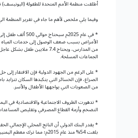
أطلقت منظمة الأمم المتحدة للطفولة (اليونيسف) نداءً إنسانياً في اليمن، وقالت إنها بح
وفيما يلي ملخص لأهم ما جاء في تقرير المنظمة الي 
من المدارس، ويحتاج 7.4 ملايي
الجماعات المسلحة.
الصراع، فإن الخسائر التي يتكبدها السكان تتزايد ب
من الصعوبات التي يواجهها الأطفال والأسر.
التضخم وأزمة القطاع المصرفي وتقليص المساعدات 
بلغت 54% منذ عام 2015م؛ مما ترك معظم اليمنيين يعيشون في فقر مدقع.