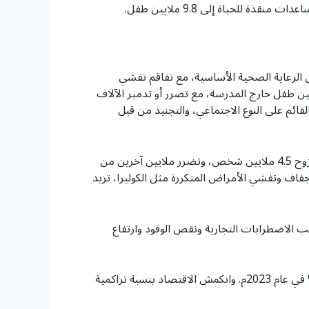
ل الشديد، وسيفتقر 17.8 مليون شخص إلى الوصول إلى الرعاية الصحية الأساسية، مع تفاقم تفشي
ضعف الوصول إلى خدمات المياه والصرف الصحي لـ 17.4 مليون شخص. بالإضافة إلى ذلك يوجد 4.5 ملايين طفل خارج المدرسة، مع تضرر أو تدمير الآلاف
عنف القائم على النوع الاجتماعي، والتجنيد من قبل
* على الرغم من الجهود الدولية فإن الافتقار إلى حل سياسي للأزمة في اليمن يؤدي إلى تفاقم الوضع بالنسبة للسكان. ومع نزوح 4.5 ملايين شخص، وتضرر ملايين آخرين من
لجفاف وتفشي الأمراض المتكررة مثل الكوليرا، تزيد
 انخفاض التحويلات المالية، إلى جانب الاضطرابات التجارية ونقص الوقود وارتفاع
* يقدر البنك الدولي أن الناتج المحلي الإجمالي الحقيقي لليمن سينكمش بنسبة 1% في عام 2024م، بعد انخفاض بنسبة 2% في عام 2023م. وانكمش الاقتصاد بنسبة تراكمية