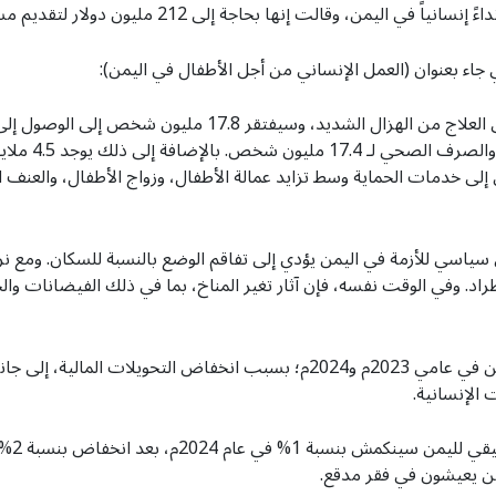
اجة إلى 212 مليون دولار لتقديم مساعدات منقذة للحياة إلى 9.8 ملايين طفل.
جاء بعنوان (العمل الإنساني من أجل الأطفال في اليمن):
* في عام 2025م سيحتاج حوالي 500 ألف طفل إلى العلاج من الهزا
الأمراض بسبب 
ن طفل بشكل عاجل إلى خدمات الحماية وسط تزايد عمالة الأطفال، وزواج الأطفال، وال
اطراد. وفي الوقت نفسه، فإن آثار تغير المناخ، بما في ذلك الفيضانات وا
* تدهورت الظروف الاجتماعية والاقتصادية في اليمن في عامي 2023م و2024م؛ بسبب
الإنسانية.