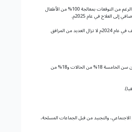
* في الوقت الحالي يعاني 17 مليون شخص من انعدام الأمن الغذائي، منهم 4.7 ملايين شخص في مستويات الأزمة. وعلى الرغم من التوقعات بمعالجة 100% من الأطفال
* يفتقر حوالي 17.8 مليون شخص (51 % منهم أطفال) في اليمن إلى الرعاية الصحية الكافية. وعلى الرغم من جهود اليونيسف في عام 2024م لا تزال العديد من المرافق
وأُبلغ عن 186,000 حالة يشتبه في إصابتها بالكوليرا و680 حالة وفاة في 22 محافظة في عام 2024م، حيث يمثل الأطفال دون سن الخامسة 18% من الحالات و18% من
ع الاجتماعي، والتجنيد من قبل الجماعات المسلحة،