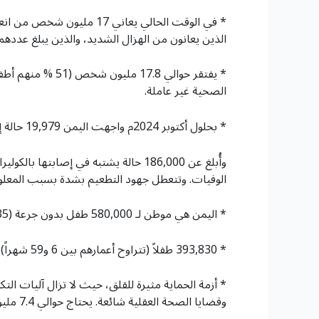
الذين يعانون من الهزال الشديد، والذين يبلغ عددهم 556 ألف طفل في عام 2024م، فمن المتوقع أن يحتاج 483 ألف طفل إضافي إلى العلاج في عام 2025
الصحية غير عاملة.
* بحلول أكتوبر 2024م واجهت اليمن 19,979 حالة إصابة بالحصبة والحصبة الألمانية، مع 183 حالة وفاة.
الوفيات. وتتعطل جهود التطعيم بشدة بسبب المعل
* اليمن هي موطن لـ 580,000 طفل بدون جرعة (35% من جميع الأطفال بدون جرعة في منطقة الشرق الأوسط وشمال إفريقيا).
* 393,830 طفلاً (تتراوح أعمارهم بين 6 و59 شهراً) يعانون من الهزال الشديد يتم إدخالهم للعلاج.
* أزمة الحماية مثيرة للقلق، حيث لا تزال آليات الت
وقضايا الصحة العقلية شائعة. يحتاج حوالي 7.4 مليون طفل، بمن فيهم ذوو الإعاقة، إلى خدمات الحماية.