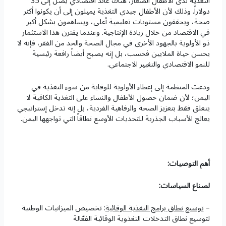
التغذية لدى الأطفال الصغار، هناك عائد اقتصادي يصل إلى 35
دولاراً. وذلك لأن الأطفال جيدي التغذية يميلون إلى أن يكونوا أكثر
صحة، ويحققون مستويات تعليمية أعلى، ويساهمون بشكل أكبر
في الاقتصاد من خلال زيادة الإنتاجية. وعندما يقترن هذا الاستثمار
ذو الأولوية بالجهود الأخرى في مجال الصحة والحد من الفقر، فإنه لا
يحسن حياة الملايين فحسب، بل إنه يصبح أيضاً رافعة رئيسية
للنمو الاقتصادي والتغيير الاجتماعي.
ودعت المنظمة إلى إعطاء الأولوية للوقاية من سوء التغذية في
اليمن؛ لأن ضمان حصول الأطفال والنساء على التغذية الكافية لا
يتعلق فقط بتعزيز الصحة والرفاهية الفردية، بل إنه تدخل إستراتيجي
يعالج الأسباب الجذرية للتحديات الأوسع نطاقاً التي تواجهها اليمن.
أهم التوصيات:
لصناع السياسات:
–
توسيع نطاق برامج التغذية الوقائية
: تخصيص الميزانيات الوطنية
لتوسيع نطاق التدخلات التغذوية الوقائية الفعّالة