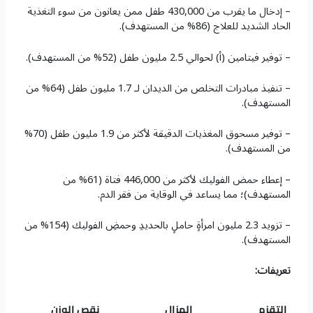
– إدخال ما يقرب من 430,000 طفل ممن يعانون من سوء التغذية
الحاد الشديد للعلاج (86% من المستهدف).
– توفير فيتامين (أ) لحوالي 2.5 مليون طفل (52% من المستهدف).
– تنفيذ مبادرات التخلص من الديدان لـ 1.7 مليون طفل (64% من
المستهدف).
– توفير مسحوق المغذيات الدقيقة لأكثر من 1.9 مليون طفل (70%
من المستهدف).
– إعطاء حمض الفوليك لأكثر من 446,000 فتاة (61% من
المستهدف)؛ مما يساعد في الوقاية من فقر الدم.
– تزويد 2.3 مليون امرأةٍ حاملٍ بالحديدِ وحمضِ الفوليك (154% من
المستهدف).
تعريفات:
التقزم
الهزال
نقص الوزن