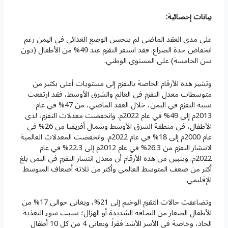
بيانات إحصائية:
على مدى العقد الماضي لم يتحسن الوضع الغذائي في اليمن رغم
انخفاض حدة الصراع. فقد استقر التقزم عند 49% من الأطفال (دون
سن الخامسة) على المستوى الوطني.
وتشير هذه الأرقام الخاصة بالتقزم إلى مستويات أعلى بكثير من
متوسطات معدل التقزم في العالم والشرق الأوسط، فقد ارتفعت
نسبة التقزم في اليمن، خلال العقد الماضي، من 47% في عام
2013م إلى 49% في عام 2022م. وانخفضت معدلات التقزم، لدى
الأطفال، في منطقة الشرق الأوسط وشمال أفريقيا من 26% في
عام 2000م إلى 18% في عام 2022م. وانخفضت المعدلات العالمية
لانتشار التقزم من 26.3% في عام 2012م إلى 22.3% في عام
2022م. ويتبين من هذه الأرقام أن معدل انتشار التقزم في اليمن بلغ
أكثر من ضعف المتوسط العالمي وأكثر من ثلاثة أضعاف المتوسط
الإقليمي.
وتضاعفت حالات التقزم الوخيم إلى 21%، ويعاني حوالي 17% من
الأطفال الصغار من النحافة الشديدة أو الهزال؛ بسبب سوء التغذية
الحاد، وخاصة في الأسر الأشد فقراً. ويعاني 4 من كل 10 أطفال