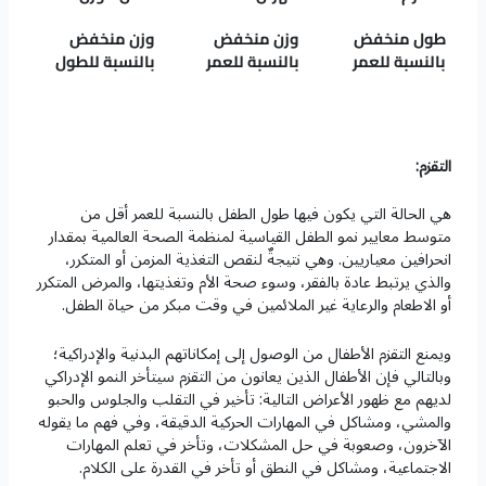
طول منخفض
وزن منخفض
وزن منخفض
بالنسبة للعمر
بالنسبة للعمر
بالنسبة للطول
التقزم:
هي الحالة التي يكون فيها طول الطفل بالنسبة للعمر أقل من
متوسط معايير نمو الطفل القياسية لمنظمة الصحة العالمية بمقدار
انحرافين معياريين. وهي نتيجةٌ لنقص التغذية المزمن أو المتكرر،
والذي يرتبط عادة بالفقر، وسوء صحة الأم وتغذيتها، والمرض المتكرر
أو الاطعام والرعاية غير الملائمين في وقت مبكر من حياة الطفل.
ويمنع التقزم الأطفال من الوصول إلى إمكاناتهم البدنية والإدراكية؛
وبالتالي فإن الأطفال الذين يعانون من التقزم سيتأخر النمو الإدراكي
لديهم مع ظهور الأعراض التالية: تأخير في التقلب والجلوس والحبو
والمشي، ومشاكل في المهارات الحركية الدقيقة، وفي فهم ما يقوله
الآخرون، وصعوبة في حل المشكلات، وتأخر في تعلم المهارات
الاجتماعية، ومشاكل في النطق أو تأخر في القدرة على الكلام.