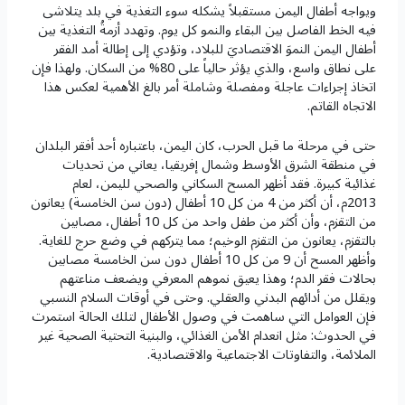
ويواجه أطفال اليمن مستقبلاً يشكله سوء التغذية في بلد يتلاشى
فيه الخط الفاصل بين البقاء والنمو كل يوم. وتهدد أزمةُ التغذية بين
أطفال اليمن النموَ الاقتصاديَ للبلاد، وتؤدي إلى إطالة أمد الفقر
على نطاق واسع، والذي يؤثر حالياً على 80% من السكان. ولهذا فإن
اتخاذ إجراءات عاجلة ومفصلة وشاملة أمر بالغ الأهمية لعكس هذا
الاتجاه القاتم.
حتى في مرحلة ما قبل الحرب، كان اليمن، باعتباره أحد أفقر البلدان
في منطقة الشرق الأوسط وشمال إفريقيا، يعاني من تحديات
غذائية كبيرة. فقد أظهر المسح السكاني والصحي لليمن، لعام
2013م، أن أكثر من 4 من كل 10 أطفال (دون سن الخامسة) يعانون
من التقزم، وأن أكثر من طفل واحد من كل 10 أطفال، مصابين
بالتقزم، يعانون من التقزم الوخيم؛ مما يتركهم في وضع حرج للغاية.
وأظهر المسح أن 9 من كل 10 أطفال دون سن الخامسة مصابين
بحالات فقر الدم؛ وهذا يعيق نموهم المعرفي ويضعف مناعتهم
ويقلل من أدائهم البدني والعقلي. وحتى في أوقات السلام النسبي
فإن العوامل التي ساهمت في وصول الأطفال لتلك الحالة استمرت
في الحدوث: مثل انعدام الأمن الغذائي، والبنية التحتية الصحية غير
الملائمة، والتفاوتات الاجتماعية والاقتصادية.