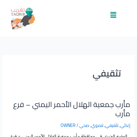
خطي
لى
القائمة
لمحتوى
تثقيفي
مأرب جمعية الهلال الأحمر اليمني – فرع
مأرب
جمعية
مأرب
الهلال
الأحمر
إغاثي
,
تثقيفي
,
تنموي
,
صحي
/
OWNER
اليمني
–
الوضع الخيري في محافظة مأرب​ جمعية الهلال الأحمر اليمني – فرع