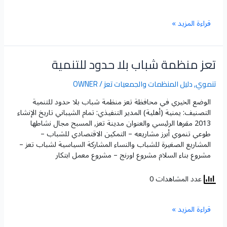
قراءة المزيد »
تعز منظمة شباب بلا حدود للتنمية
تعز
منظمة
شباب
تنموي
,
دليل المنظمات والجمعيات تعز
/
OWNER
بلا
الوضع الخيري في محافظة تعز​ منظمة شباب بلا حدود للتنمية
حدود
التصنيف: يمنية (أهلية) المدير التنفيذي: تمام الشيباني تاريخ الإنشاء
للتنمية
2013 مقرها الرئيسي والعنوان مدينة تعز, المسبح مجال نشاطها
طوعي تنموي أبرز مشاريعه – التمكين الاقتصادي للشباب –
المشاريع الصغيرة للشباب والنساء المشاركة السياسية لشباب تعز –
مشروع بناء السلام مشروع اورنج – مشروع معمل ابتكار
عدد المشاهدات 0
قراءة المزيد »