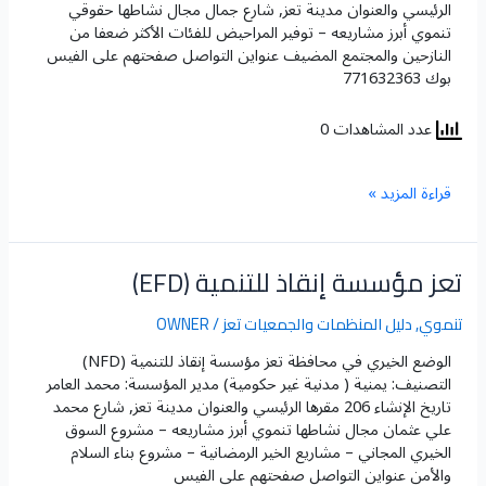
الرئيسي والعنوان مدينة تعز, شارع جمال مجال نشاطها حقوقي
تنموي أبرز مشاريعه – توفير المراحيض للفئات الأكثر ضعفا من
النازحين والمجتمع المضيف عنواين التواصل صفحتهم على الفيس
بوك 771632363
عدد المشاهدات 0
قراءة المزيد »
تعز مؤسسة إنقاذ للتنمية (EFD)
تعز
مؤسسة
إنقاذ
تنموي
,
دليل المنظمات والجمعيات تعز
/
OWNER
للتنمية
الوضع الخيري في محافظة تعز​ مؤسسة إنقاذ للتنمية (NFD)
(EFD)
التصنيف: يمنية ( مدنية غير حكومية) مدير المؤسسة: محمد العامر
تاريخ الإنشاء 206 مقرها الرئيسي والعنوان مدينة تعز, شارع محمد
علي عثمان مجال نشاطها تنموي أبرز مشاريعه – مشروع السوق
الخيري المجاني – مشاريع الخير الرمضانية – مشروع بناء السلام
والأمن عنواين التواصل صفحتهم على الفيس