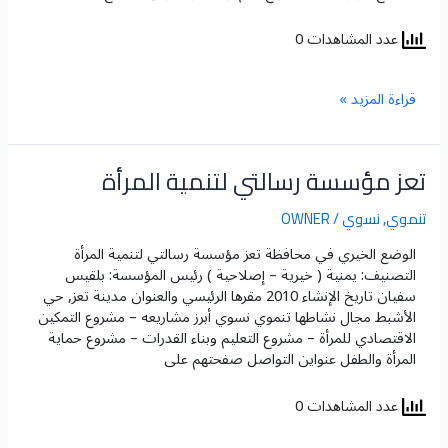
عدد المشاهدات 0
قراءة المزيد »
تعز مؤسسة رسالتي لتنمية المرأة
تعز
مؤسسة
رسالتي
تنموي
,
نسوي
/
OWNER
لتنمية
الوضع الخيري في محافظة تعز​ مؤسسة رسالتي لتنمية المرأة
المرأة
التصنيف: يمنية ( خيرية – إصلاحية ) رئيس المؤسسة: بلقيس
سفيان تاريخ الإنشاء 2010 مقرها الرئيسي والعنوان مدينة تعز, حي
الأشبط مجال نشاطها تنموي نسوي أبرز مشاريعه – مشروع التمكين
الاقتصادي للمرأة – مشروع التعليم وبناء القدرات – مشروع حماية
المرأة والطفل عنواين التواصل صفحتهم على
عدد المشاهدات 0