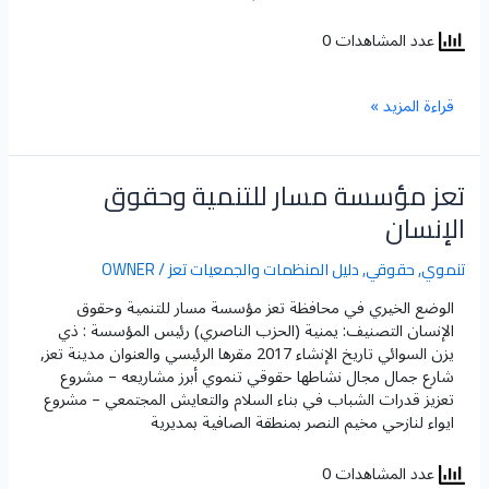
عدد المشاهدات 0
قراءة المزيد »
تعز مؤسسة مسار للتنمية وحقوق
تعز
مؤسسة
الإنسان
مسار
للتنمية
تنموي
,
حقوقي
,
دليل المنظمات والجمعيات تعز
/
OWNER
وحقوق
الإنسان
الوضع الخيري في محافظة تعز​ مؤسسة مسار للتنمية وحقوق
الإنسان التصنيف: يمنية (الحزب الناصري) رئيس المؤسسة : ذي
يزن السوائي تاريخ الإنشاء 2017 مقرها الرئيسي والعنوان مدينة تعز,
شارع جمال مجال نشاطها حقوقي تنموي أبرز مشاريعه – مشروع
تعزيز قدرات الشباب في بناء السلام والتعايش المجتمعي – مشروع
ايواء لنازحي مخيم النصر بمنطقة الصافية بمديرية
عدد المشاهدات 0