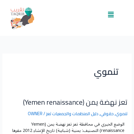
خطي
لى
القائمة
لمحتوى
تنموي
تعز نهضة يمن (Yemen renaissance)
تعز
نهضة
يمن
تنموي
,
حقوقي
,
دليل المنظمات والجمعيات تعز
/
OWNER
(Yemen
الوضع الخيري في محافظة تعز​ تعز نهضة يمن (Yemen
renaissance)
renaissance) التصنيف: يمنية (شبابية) تاريخ الإنشاء 2012 مقرها