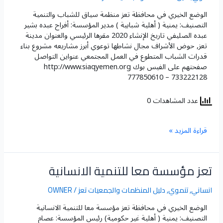
للشباب
الوضع الخيري في محافظة تعز​ منظمة سياق للشباب والتنمية
والتنمية
التصنيف: يمنية ( أهلية شبابية ) مدير المؤسسة: أفراح عبده بشير
عبده الصليفي تاريخ الإنشاء 2020 مقرها الرئيسي والعنوان مدينة
تعز, حوض الأشراف مجال نشاطها توعوي أبرز مشاريعه مشروع بناء
قدرات الشباب المتطوع في العمل المجتمعي عنواين التواصل
صفحتهم على الفيس بوك http://www.siaqyemen.org
777850610 – 733222128
عدد المشاهدات 0
قراءة المزيد »
تعز مؤسسة معا للتنمية الانسانية
تعز
مؤسسة
معا
انساني
,
تنموي
,
دليل المنظمات والجمعيات تعز
/
OWNER
للتنمية
الوضع الخيري في محافظة تعز​ مؤسسة معا للتنمية الانسانية
الانسانية
التصنيف: يمنية ( أهلية غير حكومية) رئيس المؤسسة: عصام