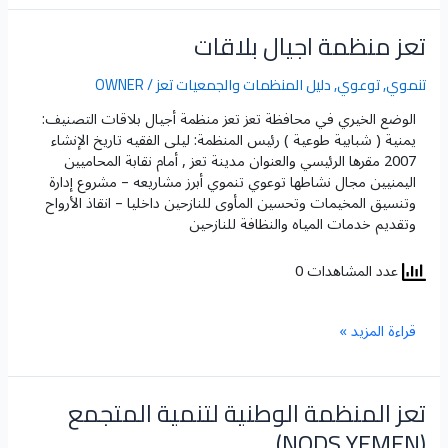
تعز منظمة اجيال بلاقات
تعز
منظمة
اجيال
تنموي
,
توعوي
,
دليل المنظمات والجمعيات تعز
/
OWNER
بلاقات
الوضع الخيري في محافظة تعز​ تعز منظمة أجيال بلاقات التصنيف:
يمنية ( شبابية طوعية ) رئيس المنظمة: ليلى الفقيه تاريخ الإنشاء
2007 مقرها الرئيسي والعنوان مدينة تعز , أمام نقابة المحاميين
اليمنيين مجال نشاطها توعوي تنموي أبرز مشاريعه – مشروع إدارة
وتنسيق المخيمات وتحسين المأوى للنازحين داخليا – انقاذ الأرواح
وتقديم خدمات المياه والنظافة للنازحين
عدد المشاهدات 0
قراءة المزيد »
تعز المنظمة الوطنية لتنمية المتجمع
تعز
المنظمة
(NODS YEMEN)