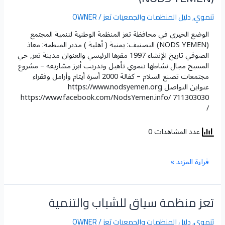
الوطنية
لتنمية
تنموي
,
دليل المنظمات والجمعيات تعز
/
OWNER
المتجمع
(NODS
الوضع الخيري في محافظة تعز​ المنظمة الوطنية لتنمية المجتمع
YEMEN)
(NODS YEMEN) التصنيف: يمنية ( أهلية ) مدير المنظمة: معاذ
الصوفي تاريخ الإنشاء 1997 مقرها الرئيسي والعنوان مدينة تعز, حي
المسيح مجال نشاطها تنموي تأهيل وتدريب أبرز مشاريعه – مشروع
مجتمعات تصنع السلام – كفالة 2000 أسرة أيتام وأرامل وفقراء
عنواين التواصل https://www.nodsyemen.org
https://www.facebook.com/NodsYemen.info/ 711303030
/
عدد المشاهدات 0
قراءة المزيد »
تعز منظمة سياق للشباب والتنمية
تعز
منظمة
سياق
تنموي
,
دليل المنظمات والجمعيات تعز
/
OWNER