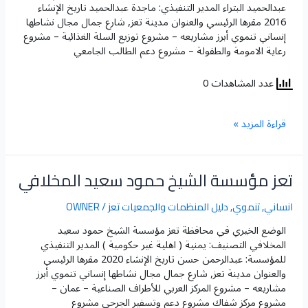
عبدالحميد البتراء المدير التنفيذي: ماجدة عبدالحميد تاريخ الإنشاء
2016 مقرها الرئيسي والعنوان مدينة تعز, شارع جمال مجال نشاطها
إنساني تنموي أبرز مشاريعه – مشروع توزيع السلة الغذائية – مشروع
رعاية الامومة والطفولة – مشروع دعم الطالب الجامعي
عدد المشاهدات 0
قراءة المزيد »
تعز مؤسسة الشيخ حمود سعيد المخلافي
تعز
مؤسسة
الشيخ
انساني
,
تنموي
,
دليل المنظمات والجمعيات تعز
/
OWNER
حمود
الوضع الخيري في محافظة تعز​ مؤسسة الشيخ حمود سعيد
سعيد
المخلافي التصنيف: يمنية ( اهلية غير حكومية ) المدير التنفيذي
المخلافي
للمؤسسة: عبدالرحمن حسن تاريخ الإنشاء 2020 مقرها الرئيسي
والعنوان مدينة تعز, شارع جمال مجال نشاطها إنساني تنموي أبرز
مشاريعه – مشروع المركز العربي للأطراف الصناعية – عمان –
مشروع مركز شفاك مشروع دعم وتسفير الجرحى مشروع