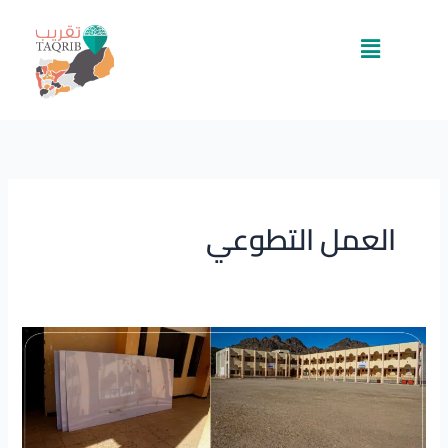
خطي
لى
القائمة
لمحتوى
العمل التطوعي
مؤسسة
النقيب
التنموية
الخيرية
تدعم
مدرسة