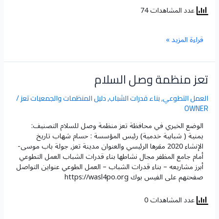
عدد المشاهدات 74
قراءة المزيد »
تعز منظمة وصل السلام
تعز
منظمة
وصل
العمل التطوعي
,
بناء قدرات الشباب
,
دليل المنظمات والجمعيات تعز
/
السلام
OWNER
الوضع الخيري في محافظة تعز​ منظمة وصل للسلام التصنيف:
يمنية ( شبابية خدمية) رئيس المؤسسة : حسام شهاب تاريخ
الإنشاء 2020 مقرها الرئيسي والعنوان مدينة تعز, جولة باب موسى-
أمام جامع المظفر مجال نشاطها بناء قدرات الشباب العمل التطوعي
أبرز مشاريعه – بناء قدرات الشباب – العمل الطوعي عنواين التواصل
صفحتهم على الفيس بوك https://wasl4po.org
عدد المشاهدات 0