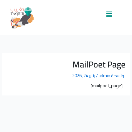
خطي
لى
القائمة
لمحتوى
MailPoet Page
بواسطة
admin
/
يناير 24, 2026
[mailpoet_page]