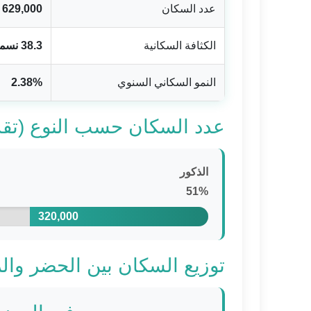
عدد السكان
629,000 نسمة
الكثافة السكانية
38.3 نسمة/كم²
النمو السكاني السنوي
2.38%
عدد السكان حسب النوع (تقديرات
الذكور
51%
320,000
توزيع السكان بين الحضر والريف 