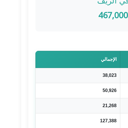
ي الريف
467,000
الإجمالي
38,023
50,926
21,268
127,388