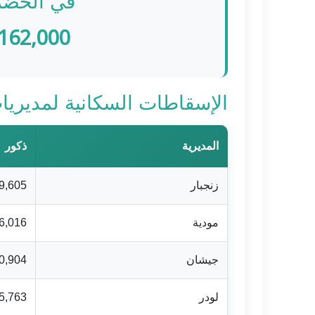
في الحضر
162,000
الإسقاطات السكانية لمديريات أب
المديرية
ذكور
زنجبار
9,605
مودية
6,016
جيشان
0,904
لودر
5,763