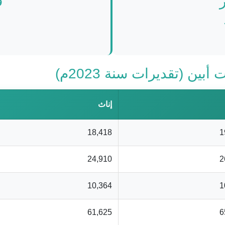
ف
ين (تقديرات سنة 2023م)
إناث
18,418
1
24,910
2
10,364
1
61,625
6