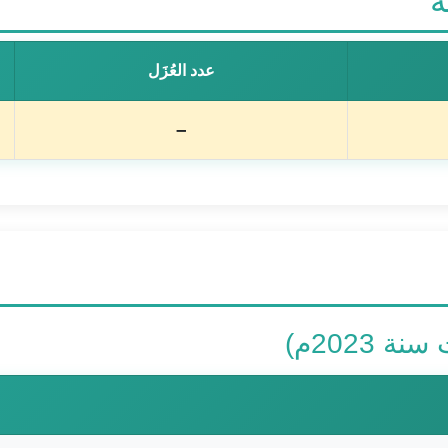
ة
عدد العُزَل
–
2023م)